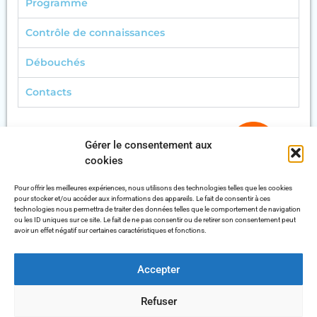
Programme
Contrôle de connaissances
Débouchés
Contacts
Gérer le consentement aux
cookies
Pour offrir les meilleures expériences, nous utilisons des technologies telles que les cookies
pour stocker et/ou accéder aux informations des appareils. Le fait de consentir à ces
technologies nous permettra de traiter des données telles que le comportement de navigation
ou les ID uniques sur ce site. Le fait de ne pas consentir ou de retirer son consentement peut
avoir un effet négatif sur certaines caractéristiques et fonctions.
École d’Ingénieurs du Littoral Côte d’Opale
Accepter
50 Rue Ferdinand Buisson 62100 Calais
Direction générale
: Tél.: 03 21 17 10 20 /
Service Concours
: Tél.: 06 14 06 46 47
Refuser